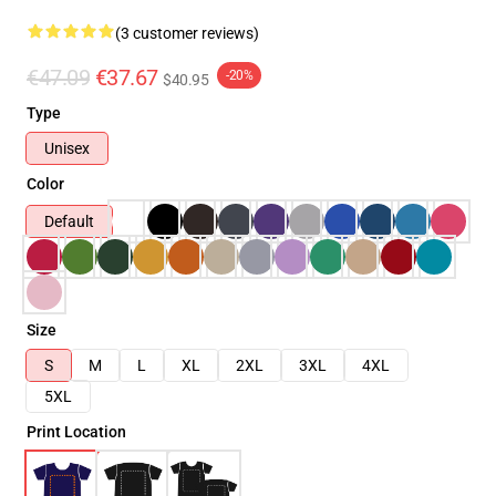
(3 customer reviews)
€47.09
€37.67
-20%
$40.95
Type
Unisex
Color
Default
Size
S
M
L
XL
2XL
3XL
4XL
5XL
Print Location