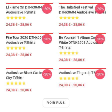
Ll Flame On DTNK0604
The Hultsfred Festival
-20%
-20%
Audioslave T-Shirts
DTNK0604 Audioslave T-Shirts
24,38 € - 28,06 €
24,38 € - 28,06 €
Fire Tour 2026 DTNk0604
Be Yourself 1 Album Cover In
-20%
-20%
Audioslave T-Shirts
White DTNK2503 Audioslave
T-Shirts
24,38 € - 28,06 €
24,38 € - 28,06 €
Audioslave Black Cat In Your
Audioslave Fingertip T-Shirt
-20%
-20%
City T-Shirt
24,38 € - 28,06 €
24,38 € - 28,06 €
VOIR PLUS