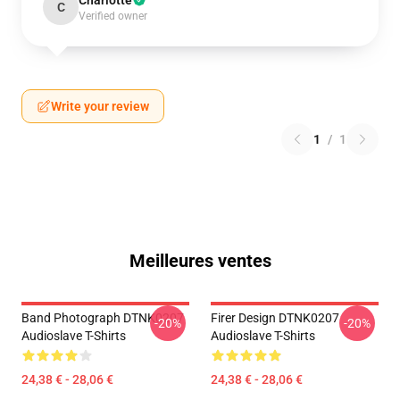
Charlotte
C
Verified owner
Write your review
1
/
1
Meilleures ventes
Band Photograph DTNK0207
Firer Design DTNK0207
-20%
-20%
Audioslave T-Shirts
Audioslave T-Shirts
24,38 € - 28,06 €
24,38 € - 28,06 €