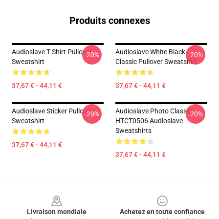
Produits connexes
Audioslave T Shirt Pullover
Audioslave White Black
-20%
-20%
Sweatshirt
Classic Pullover Sweatshirt
37,67 € - 44,11 €
37,67 € - 44,11 €
Audioslave Sticker Pullover
Audioslave Photo Classic
-20%
-20%
Sweatshirt
HTCT0506 Audioslave
Sweatshirts
37,67 € - 44,11 €
37,67 € - 44,11 €
Footer
Livraison mondiale
Achetez en toute confiance