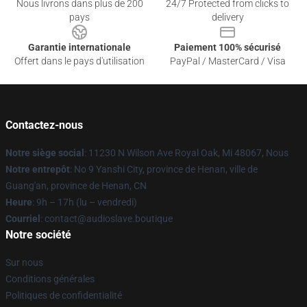
Nous livrons dans plus de 200
24/7 Protected from clicks to
pays
delivery
Garantie internationale
Paiement 100% sécurisé
Offert dans le pays d'utilisation
PayPal / MasterCard / Visa
Contactez-nous
Notre siège social
: 11230 N Wilson Ave Royal Oak, Mi 48067, Nous
Notre entrepôt
: No 9 Yanshi City, province de Henan, ville de
Guang'an, province de Henan, CN
Heure
: 9h – 17h (lu – vendredi)
Courriel
: contact@audioslave.boutique
Notre société
Sur nous
Conditions générales
Politiques de confidentialité