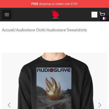
FREE
shipping on orders over $100
Audioslave Store - Official Audioslave Merchandise Shop
Open menu
Accueil
/
Audioslave Cloth
/
Audioslave Sweatshirts