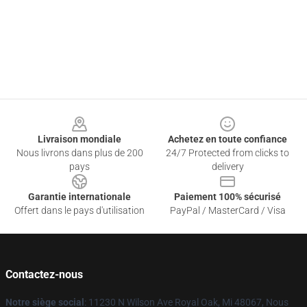
Footer
Livraison mondiale
Achetez en toute confiance
Nous livrons dans plus de 200
24/7 Protected from clicks to
pays
delivery
Garantie internationale
Paiement 100% sécurisé
Offert dans le pays d'utilisation
PayPal / MasterCard / Visa
Contactez-nous
Notre siège social
: 11230 N Wilson Ave Royal Oak, Mi 48067, Nous