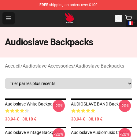
FREE
shipping on orders over $100
Audioslave Store - Official Audioslave Merchandise Shop
Open menu
Audioslave Backpacks
Accueil
/
Audioslave Accessories
/
Audioslave Backpacks
Audioslave White Backpack
AUDIOSLAVE BAND Backpack
-20%
-20%
33,94 € - 38,18 €
33,94 € - 38,18 €
Audioslave Vintage Backpack
Audioslave Audiomusic Classic
-20%
-20%