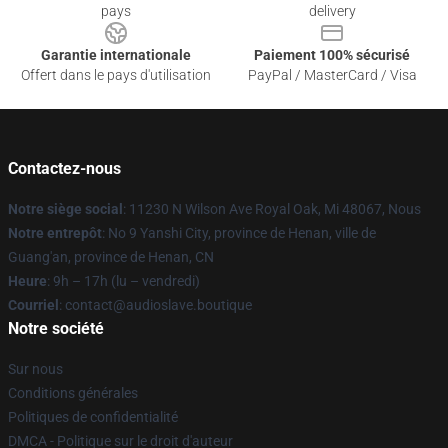
pays
delivery
Garantie internationale
Paiement 100% sécurisé
Offert dans le pays d'utilisation
PayPal / MasterCard / Visa
Contactez-nous
Notre siège social
: 11230 N Wilson Ave Royal Oak, Mi 48067, Nous
Notre entrepôt
: No 9 Yanshi City, province de Henan, ville de
Guang'an, province de Henan, CN
Heure
: 9h – 17h (lu – vendredi)
Courriel
: contact@audioslave.boutique
Notre société
Sur nous
Conditions générales
Politiques de confidentialité
DMCA - Politique sur le droit d'auteur