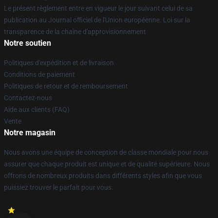
Le présent règlement entre en vigueur le jour suivant celui de sa
publication au Journal officiel de l'Union européenne. Loi sur la
transparence de la chaîne d'approvisionnement
Notre soutien
Politiques d'expédition et de livraison
Conditions de paiement
Politiques de retour et de remboursement
Contactez-nous
Aide aux clients (FAQ)
Vente
Notre magasin
Nous avons une équipe de conception de classe mondiale pour nous
assurer que chaque produit est unique et de qualité supérieure. Nous
offrons de nombreux produits dans différents styles afin que vous
puissiez trouver le parfait pour vous.