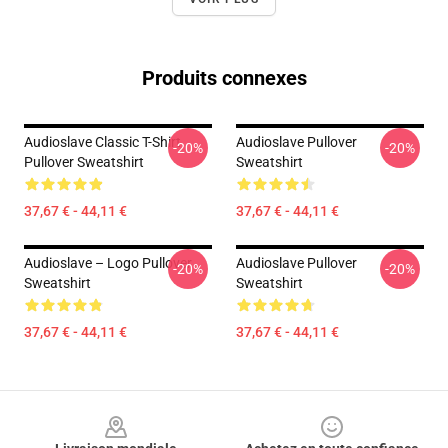
Produits connexes
Audioslave Classic T-Shirt
Audioslave Pullover
-20%
-20%
Pullover Sweatshirt
Sweatshirt
37,67 € - 44,11 €
37,67 € - 44,11 €
Audioslave – Logo Pullover
Audioslave Pullover
-20%
-20%
Sweatshirt
Sweatshirt
37,67 € - 44,11 €
37,67 € - 44,11 €
Footer