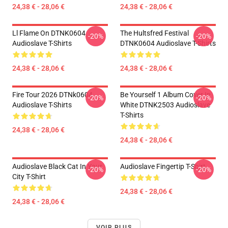
24,38 € - 28,06 €
24,38 € - 28,06 €
Ll Flame On DTNK0604
The Hultsfred Festival
-20%
-20%
Audioslave T-Shirts
DTNK0604 Audioslave T-Shirts
24,38 € - 28,06 €
24,38 € - 28,06 €
Fire Tour 2026 DTNk0604
Be Yourself 1 Album Cover In
-20%
-20%
Audioslave T-Shirts
White DTNK2503 Audioslave
T-Shirts
24,38 € - 28,06 €
24,38 € - 28,06 €
Audioslave Black Cat In Your
Audioslave Fingertip T-Shirt
-20%
-20%
City T-Shirt
24,38 € - 28,06 €
24,38 € - 28,06 €
VOIR PLUS