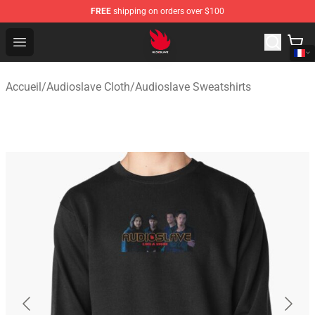
FREE
shipping on orders over $100
Audioslave Store - Official Audioslave Merchandise Shop
Open menu
Accueil
/
Audioslave Cloth
/
Audioslave Sweatshirts