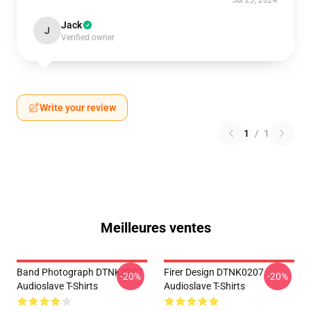
Jul 23, 2024
Jack
J
Verified owner
Write your review
1
/
1
Meilleures ventes
Band Photograph DTNK0207
Firer Design DTNK0207
-20%
-20%
Audioslave T-Shirts
Audioslave T-Shirts