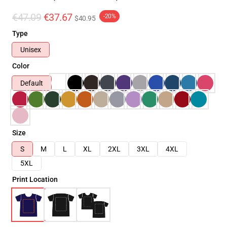
€47.09
€37.67
-20%
$40.95
Type
Unisex
Color
Default
Size
S
M
L
XL
2XL
3XL
4XL
5XL
Print Location