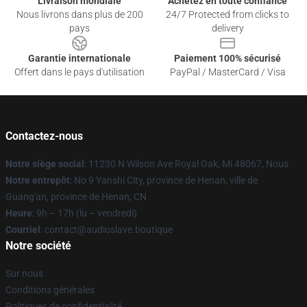
Livraison mondiale
Achetez en toute confiance
Nous livrons dans plus de 200
24/7 Protected from clicks to
pays
delivery
Garantie internationale
Paiement 100% sécurisé
Offert dans le pays d'utilisation
PayPal / MasterCard / Visa
Contactez-nous
Notre siège social
: 11230 N Wilson Ave Royal Oak, Mi 48067, Nous
Notre entrepôt
: No 9 Yanshi City, province de Henan, ville de
Guang'an, province de Henan, CN
Heure
: 9h – 17h (lu – vendredi)
Courriel
: contact@audioslave.boutique
Notre société
Sur nous
Conditions générales
Politiques de confidentialité