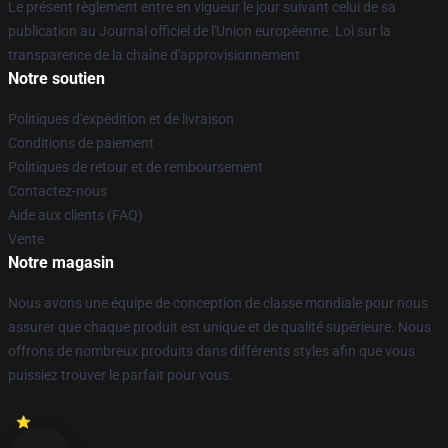
Le présent règlement entre en vigueur le jour suivant celui de sa
publication au Journal officiel de l'Union européenne. Loi sur la
transparence de la chaîne d'approvisionnement
Notre soutien
Politiques d'expédition et de livraison
Conditions de paiement
Politiques de retour et de remboursement
Contactez-nous
Aide aux clients (FAQ)
Vente
Notre magasin
Nous avons une équipe de conception de classe mondiale pour nous
assurer que chaque produit est unique et de qualité supérieure. Nous
offrons de nombreux produits dans différents styles afin que vous
puissiez trouver le parfait pour vous.