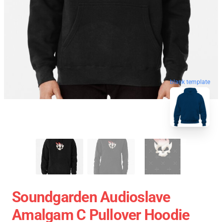
blank template
Soundgarden Audioslave
Amalgam C Pullover Hoodie