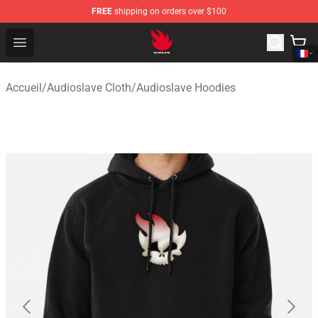
FREE
shipping on orders over $100
Audioslave Store - Official Audioslave Merchandise Shop
Open menu
Accueil
/
Audioslave Cloth
/
Audioslave Hoodies