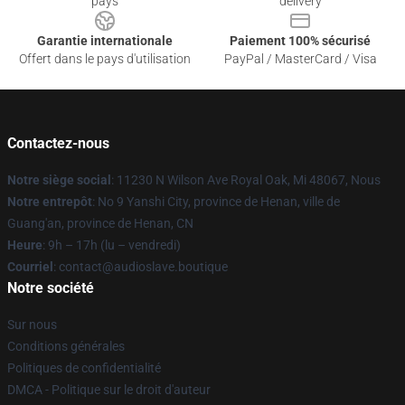
pays
delivery
Garantie internationale
Paiement 100% sécurisé
Offert dans le pays d'utilisation
PayPal / MasterCard / Visa
Contactez-nous
Notre siège social
: 11230 N Wilson Ave Royal Oak, Mi 48067, Nous
Notre entrepôt
: No 9 Yanshi City, province de Henan, ville de
Guang'an, province de Henan, CN
Heure
: 9h – 17h (lu – vendredi)
Courriel
: contact@audioslave.boutique
Notre société
Sur nous
Conditions générales
Politiques de confidentialité
DMCA - Politique sur le droit d'auteur