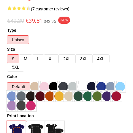
(7 customer reviews)
€49.39
€39.51
-20%
$42.95
Type
Unisex
Size
S
M
L
XL
2XL
3XL
4XL
5XL
Color
Default
Print Location