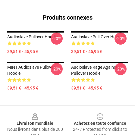
Produits connexes
Audioslave Pullover Hoodie
Audioslave Pull-Over Hoodie
-20%
-20%
39,51 € - 45,95 €
39,51 € - 45,95 €
MINT Audioslave Pullover
Audioslave Rage Against
-20%
-20%
Hoodie
Pullover Hoodie
39,51 € - 45,95 €
39,51 € - 45,95 €
Footer
Livraison mondiale
Achetez en toute confiance
Nous livrons dans plus de 200
24/7 Protected from clicks to