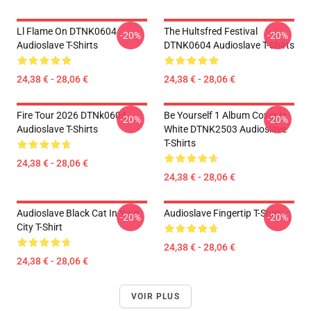
Ll Flame On DTNK0604
The Hultsfred Festival
-20%
-20%
Audioslave T-Shirts
DTNK0604 Audioslave T-Shirts
24,38 € - 28,06 €
24,38 € - 28,06 €
Fire Tour 2026 DTNk0604
Be Yourself 1 Album Cover In
-20%
-20%
Audioslave T-Shirts
White DTNK2503 Audioslave
T-Shirts
24,38 € - 28,06 €
24,38 € - 28,06 €
Audioslave Black Cat In Your
Audioslave Fingertip T-Shirt
-20%
-20%
City T-Shirt
24,38 € - 28,06 €
24,38 € - 28,06 €
VOIR PLUS