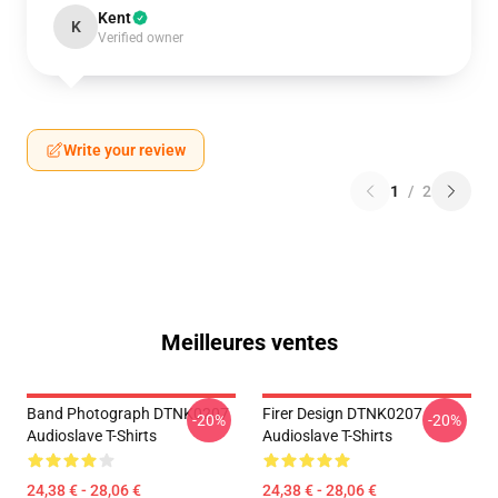
Kent
K
Verified owner
Write your review
1
/
2
Meilleures ventes
Band Photograph DTNK0207
Firer Design DTNK0207
-20%
-20%
Audioslave T-Shirts
Audioslave T-Shirts
24,38 € - 28,06 €
24,38 € - 28,06 €