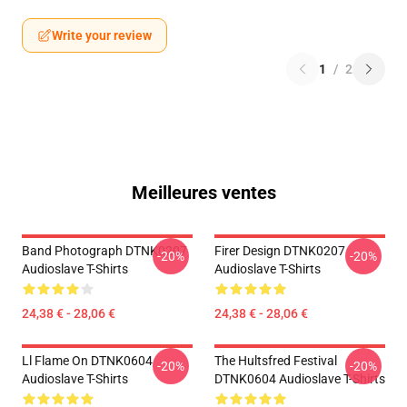
Write your review
1
/
2
Meilleures ventes
Band Photograph DTNK0207
Firer Design DTNK0207
-20%
-20%
Audioslave T-Shirts
Audioslave T-Shirts
24,38 € - 28,06 €
24,38 € - 28,06 €
Ll Flame On DTNK0604
The Hultsfred Festival
-20%
-20%
Audioslave T-Shirts
DTNK0604 Audioslave T-Shirts