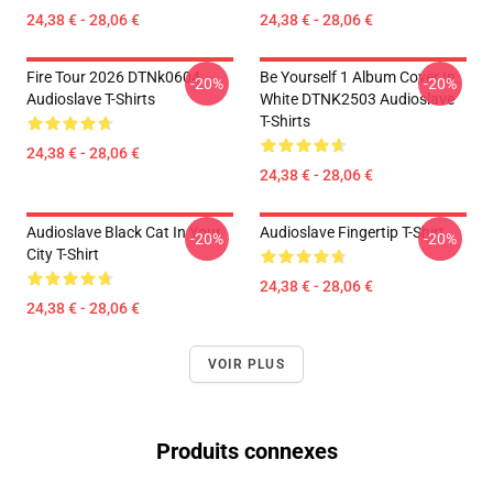
24,38 € - 28,06 €
24,38 € - 28,06 €
Fire Tour 2026 DTNk0604
Be Yourself 1 Album Cover In
-20%
-20%
Audioslave T-Shirts
White DTNK2503 Audioslave
T-Shirts
24,38 € - 28,06 €
24,38 € - 28,06 €
Audioslave Black Cat In Your
Audioslave Fingertip T-Shirt
-20%
-20%
City T-Shirt
24,38 € - 28,06 €
24,38 € - 28,06 €
VOIR PLUS
Produits connexes