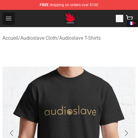
FREE
shipping on orders over $100
Audioslave Store - Official Audioslave Merchandise Shop
Open menu
Accueil
/
Audioslave Cloth
/
Audioslave T-Shirts