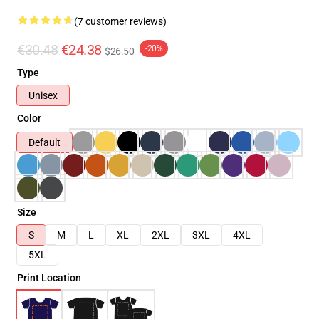
(7 customer reviews)
€30.48
€24.38
-20%
$26.50
Type
Unisex
Color
Default
Size
S
M
L
XL
2XL
3XL
4XL
5XL
Print Location