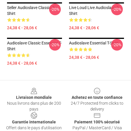
Seller Audioslave Classic T-
Live Loud Live Audioslave T-
-20%
-20%
Shirt
Shirt
24,38 € - 28,06 €
24,38 € - 28,06 €
Audioslave Classic Essential T-
Audioslave Essential T-Shirt
-20%
-20%
Shirt
24,38 € - 28,06 €
24,38 € - 28,06 €
Footer
Livraison mondiale
Achetez en toute confiance
Nous livrons dans plus de 200
24/7 Protected from clicks to
pays
delivery
Garantie internationale
Paiement 100% sécurisé
Offert dans le pays d'utilisation
PayPal / MasterCard / Visa