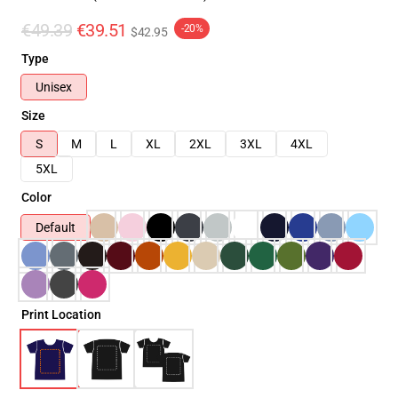
€49.39
€39.51
-20%
$42.95
Type
Unisex
Size
S
M
L
XL
2XL
3XL
4XL
5XL
Color
Default
Print Location