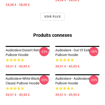
24,38 € - 28,06 €
24,38 € - 28,06 €
VOIR PLUS
Produits connexes
Audioslave Doesn't Remind Me
Audioslave - Out Of Exile
-20%
-20%
Pullover Hoodie
Pullover Hoodie
39,51 € - 45,95 €
39,51 € - 45,95 €
Audioslave White Black
Audioslave - Audioslave
-20%
-20%
Classic Pullover Hoodie
Pullover Hoodie
39,51 € - 45,95 €
39,51 € - 45,95 €