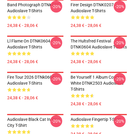
Band Photograph DTNK0207
Firer Design DTNK0207
-20%
-20%
Audioslave T-Shirts
Audioslave T-Shirts
24,38 € - 28,06 €
24,38 € - 28,06 €
Ll Flame On DTNK0604
The Hultsfred Festival
-20%
-20%
Audioslave T-Shirts
DTNK0604 Audioslave T-Shirts
24,38 € - 28,06 €
24,38 € - 28,06 €
Fire Tour 2026 DTNk0604
Be Yourself 1 Album Cover In
-20%
-20%
Audioslave T-Shirts
White DTNK2503 Audioslave
T-Shirts
24,38 € - 28,06 €
24,38 € - 28,06 €
Audioslave Black Cat In Your
Audioslave Fingertip T-Shirt
-20%
-20%
City T-Shirt