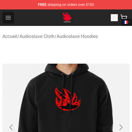
FREE
shipping on orders over $100
Audioslave Store - Official Audioslave Merchandise Shop
Open menu
Accueil
/
Audioslave Cloth
/
Audioslave Hoodies