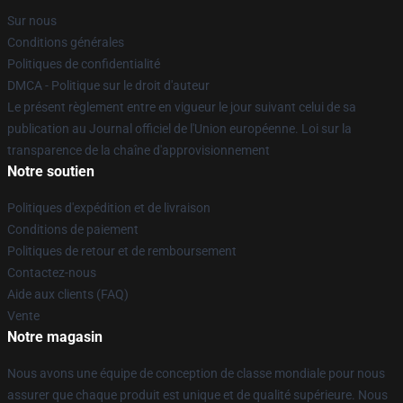
Sur nous
Conditions générales
Politiques de confidentialité
DMCA - Politique sur le droit d'auteur
Le présent règlement entre en vigueur le jour suivant celui de sa
publication au Journal officiel de l'Union européenne. Loi sur la
transparence de la chaîne d'approvisionnement
Notre soutien
Politiques d'expédition et de livraison
Conditions de paiement
Politiques de retour et de remboursement
Contactez-nous
Aide aux clients (FAQ)
Vente
Notre magasin
Nous avons une équipe de conception de classe mondiale pour nous
assurer que chaque produit est unique et de qualité supérieure. Nous