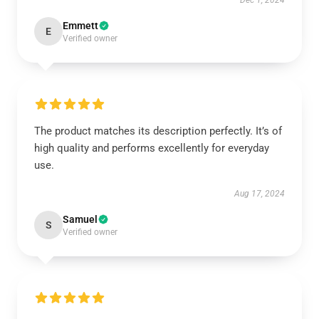
Dec 1, 2024
Emmett
E
Verified owner
The product matches its description perfectly. It’s of
high quality and performs excellently for everyday
use.
Aug 17, 2024
Samuel
S
Verified owner