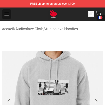
FREE
shipping on orders over $100
Audioslave Store - Official Audioslave Merchandise Shop
Open menu
Accueil
/
Audioslave Cloth
/
Audioslave Hoodies