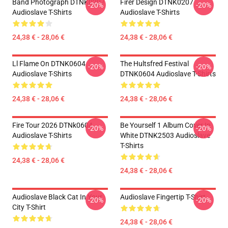
Band Photograph DTNK0207
Firer Design DTNK0207
-20%
-20%
Audioslave T-Shirts
Audioslave T-Shirts
24,38 € - 28,06 €
24,38 € - 28,06 €
Ll Flame On DTNK0604
The Hultsfred Festival
-20%
-20%
Audioslave T-Shirts
DTNK0604 Audioslave T-Shirts
24,38 € - 28,06 €
24,38 € - 28,06 €
Fire Tour 2026 DTNk0604
Be Yourself 1 Album Cover In
-20%
-20%
Audioslave T-Shirts
White DTNK2503 Audioslave
T-Shirts
24,38 € - 28,06 €
24,38 € - 28,06 €
Audioslave Black Cat In Your
Audioslave Fingertip T-Shirt
-20%
-20%
City T-Shirt
24,38 € - 28,06 €