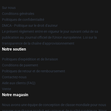
Sur nous
Conditions générales
Politiques de confidentialité
DMCA - Politique sur le droit d'auteur
Le présent règlement entre en vigueur le jour suivant celui de sa
publication au Journal officiel de l'Union européenne. Loi sur la
transparence de la chaîne d'approvisionnement
Notre soutien
Politiques d'expédition et de livraison
Conditions de paiement
Politiques de retour et de remboursement
Contactez-nous
Aide aux clients (FAQ)
Vente
Notre magasin
Nous avons une équipe de conception de classe mondiale pour nous
assurer que chaque produit est unique et de qualité supérieure. Nous