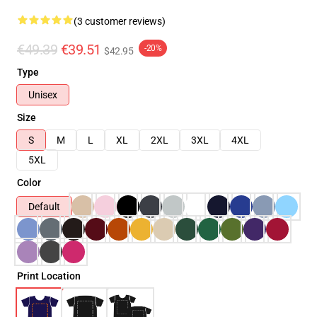
(3 customer reviews)
€49.39
€39.51
-20%
$42.95
Type
Unisex
Size
S
M
L
XL
2XL
3XL
4XL
5XL
Color
Default
Print Location