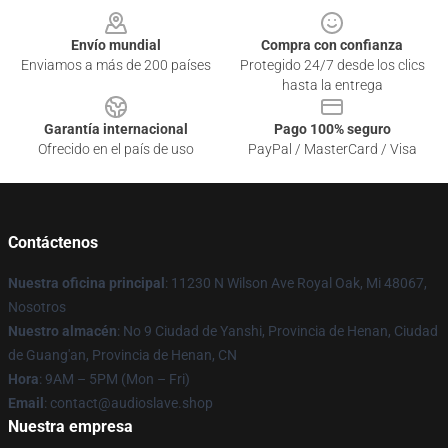
Envío mundial
Compra con confianza
Enviamos a más de 200 países
Protegido 24/7 desde los clics
hasta la entrega
Garantía internacional
Pago 100% seguro
Ofrecido en el país de uso
PayPal / MasterCard / Visa
Contáctenos
Nuestra oficina principal
: 11230 N Wilson Ave Royal Oak, Mi 48067,
Nosotros
Nuestro almacén
: No 9 Ciudad de Yanshi, Provincia de Henan, Ciudad
de Guang'an, Provincia de Henan, CN
Hora
: 9AM – 5PM (Mon – Fri)
Email
: contact@audioslave.shop
Nuestra empresa