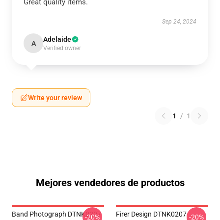
Great quality items.
Sep 24, 2024
Adelaide
A
Verified owner
Write your review
1
/
1
Mejores vendedores de productos
Band Photograph DTNK0207
Firer Design DTNK0207
-20%
-20%