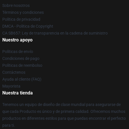
Sobre nosotros
Términos y condiciones
Política de privacidad
DMCA - Política de Copyright
CA SB657: Ley de transparencia en la cadena de suministro
Nuestro apoyo
Políticas de envío
Condiciones de pago
Políticas de reembolso
Contáctenos
Ayuda al cliente (FAQ)
Mayorista
Nuestra tienda
Tenemos un equipo de diseño de clase mundial para asegurarse de
que cada Producto es único y de primera calidad. Ofrecemos muchos
productos en diferentes estilos para que puedas encontrar el perfecto
para ti.