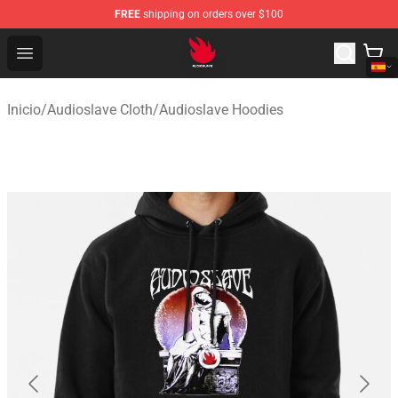
FREE
shipping on orders over $100
Audioslave Store - Official Audioslave Merchandise Shop
Open menu
Inicio
/
Audioslave Cloth
/
Audioslave Hoodies