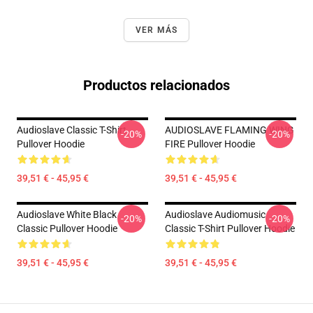
VER MÁS
Productos relacionados
Audioslave Classic T-Shirt
AUDIOSLAVE FLAMING WING
-20%
-20%
Pullover Hoodie
FIRE Pullover Hoodie
39,51 € - 45,95 €
39,51 € - 45,95 €
Audioslave White Black
Audioslave Audiomusic
-20%
-20%
Classic Pullover Hoodie
Classic T-Shirt Pullover Hoodie
39,51 € - 45,95 €
39,51 € - 45,95 €
Footer