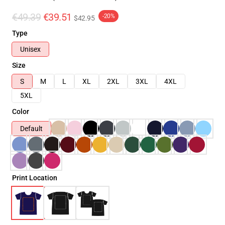
€49.39
€39.51
-20%
$42.95
Type
Unisex
Size
S
M
L
XL
2XL
3XL
4XL
5XL
Color
Default
Print Location