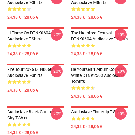
Audioslave T-Shirts
Audioslave T-Shirts
24,38 € - 28,06 €
24,38 € - 28,06 €
Ll Flame On DTNK0604
The Hultsfred Festival
-20%
-20%
Audioslave T-Shirts
DTNK0604 Audioslave T-Shirts
24,38 € - 28,06 €
24,38 € - 28,06 €
Fire Tour 2026 DTNk0604
Be Yourself 1 Album Cover In
-20%
-20%
Audioslave T-Shirts
White DTNK2503 Audioslave
T-Shirts
24,38 € - 28,06 €
24,38 € - 28,06 €
Audioslave Black Cat In Your
Audioslave Fingertip T-Shirt
-20%
-20%
City T-Shirt
24,38 € - 28,06 €
24,38 € - 28,06 €