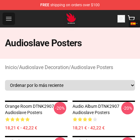
FREE
shipping on orders over $100
Audioslave Store - Official Audioslave Merchandise Shop
Open menu
Audioslave Posters
Inicio
/
Audioslave Decoration
/
Audioslave Posters
Orange Room DTNK2907
Audio Album DTNK2907
-20%
-20%
Audioslave Posters
Audioslave Posters
18,21 € - 42,22 €
18,21 € - 42,22 €