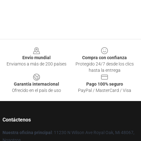
Footer
Envío mundial
Compra con confianza
Enviamos a más de 200 países
Protegido 24/7 desde los clics
hasta la entrega
Garantía internacional
Pago 100% seguro
Ofrecido en el país de uso
PayPal / MasterCard / Visa
Contáctenos
Nuestra oficina principal
: 11230 N Wilson Ave Royal Oak, Mi 48067,
Nosotros