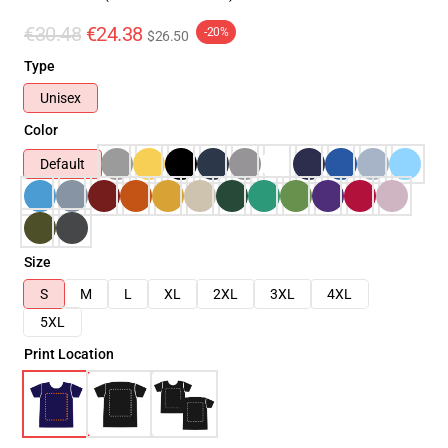
€30.48
€24.38
-20%
$26.50
Type
Unisex
Color
Default
Size
S
M
L
XL
2XL
3XL
4XL
5XL
Print Location