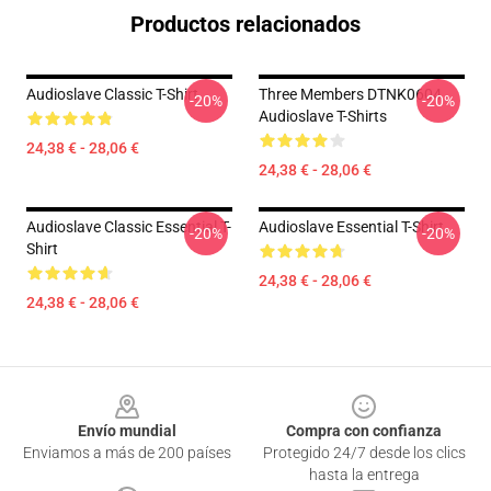
Productos relacionados
Audioslave Classic T-Shirt
Three Members DTNK0604
-20%
-20%
Audioslave T-Shirts
24,38 € - 28,06 €
24,38 € - 28,06 €
Audioslave Classic Essential T-
Audioslave Essential T-Shirt
-20%
-20%
Shirt
24,38 € - 28,06 €
24,38 € - 28,06 €
Footer
Envío mundial
Compra con confianza
Enviamos a más de 200 países
Protegido 24/7 desde los clics
hasta la entrega