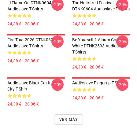
Ll Flame On DTNK0604
The Hultsfred Festival
-20%
-20%
Audioslave T-Shirts
DTNK0604 Audioslave T-Shirts
24,38 € - 28,06 €
24,38 € - 28,06 €
Fire Tour 2026 DTNk0604
Be Yourself 1 Album Cover In
-20%
-20%
Audioslave T-Shirts
White DTNK2503 Audioslave
T-Shirts
24,38 € - 28,06 €
24,38 € - 28,06 €
Audioslave Black Cat In Your
Audioslave Fingertip T-Shirt
-20%
-20%
City T-Shirt
24,38 € - 28,06 €
24,38 € - 28,06 €
VER MÁS