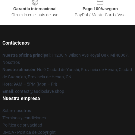
Garantía internacional
Pago 100% seguro
Ofrecido en el país de uso
PayPal / MasterCard / Visa
Contáctenos
Nuestra oficina principal
: 11230 N Wilson Ave Royal Oak, Mi 48067,
Nosotros
Nuestro almacén
: No 9 Ciudad de Yanshi, Provincia de Henan, Ciudad
de Guang'an, Provincia de Henan, CN
Hora
: 9AM – 5PM (Mon – Fri)
Email
: contact@audioslave.shop
Nuestra empresa
Sobre nosotros
Términos y condiciones
Política de privacidad
DMCA - Política de Copyright