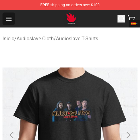
FREE
shipping on orders over $100
Audioslave Store - Official Audioslave Merchandise Shop
Open menu
Inicio
/
Audioslave Cloth
/
Audioslave T-Shirts