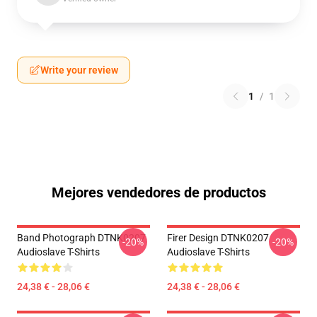
Write your review
1
/
1
Mejores vendedores de productos
Band Photograph DTNK0207
Firer Design DTNK0207
-20%
-20%
Audioslave T-Shirts
Audioslave T-Shirts
24,38 € - 28,06 €
24,38 € - 28,06 €