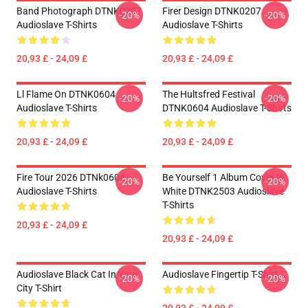
Band Photograph DTNK0207
Firer Design DTNK0207
-20%
-20%
Audioslave T-Shirts
Audioslave T-Shirts
20,93 £ - 24,09 £
20,93 £ - 24,09 £
Ll Flame On DTNK0604
The Hultsfred Festival
-20%
-20%
Audioslave T-Shirts
DTNK0604 Audioslave T-Shirts
20,93 £ - 24,09 £
20,93 £ - 24,09 £
Fire Tour 2026 DTNk0604
Be Yourself 1 Album Cover In
-20%
-20%
Audioslave T-Shirts
White DTNK2503 Audioslave
T-Shirts
20,93 £ - 24,09 £
20,93 £ - 24,09 £
Audioslave Black Cat In Your
Audioslave Fingertip T-Shirt
-20%
-20%
City T-Shirt