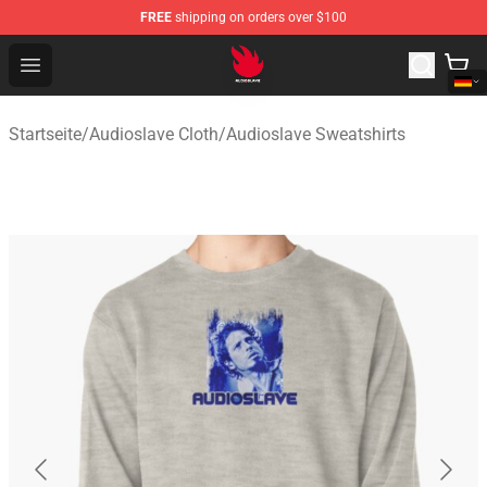
FREE
shipping on orders over $100
Audioslave Store - Official Audioslave Merchandise Shop
Open menu
Startseite
/
Audioslave Cloth
/
Audioslave Sweatshirts