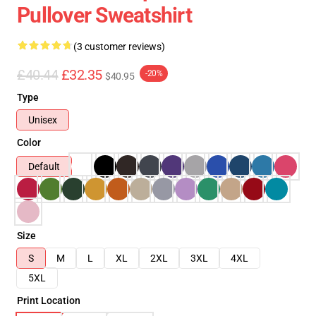
Pullover Sweatshirt
(3 customer reviews)
£40.44
£32.35
-20%
$40.95
Type
Unisex
Color
Default
Size
S
M
L
XL
2XL
3XL
4XL
5XL
Print Location