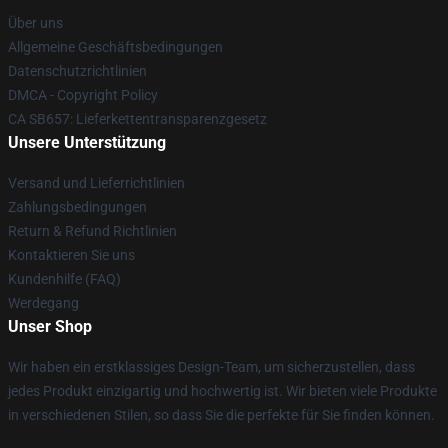
Über uns
Allgemeine Geschäftsbedingungen
Datenschutzrichtlinien
DMCA - Copyright Policy
CA SB657: Lieferkettentransparenzgesetz
Unsere Unterstützung
Versand und Lieferrichtlinien
Zahlungsbedingungen
Return & Refund Richtlinien
Kontaktieren Sie uns
Kundenhilfe (FAQ)
Werdegang
Unser Shop
Wir haben ein erstklassiges Design-Team, um sicherzustellen, dass
jedes Produkt einzigartig und hochwertig ist. Wir bieten viele Produkte
in verschiedenen Stilen, so dass Sie die perfekte für Sie finden können.