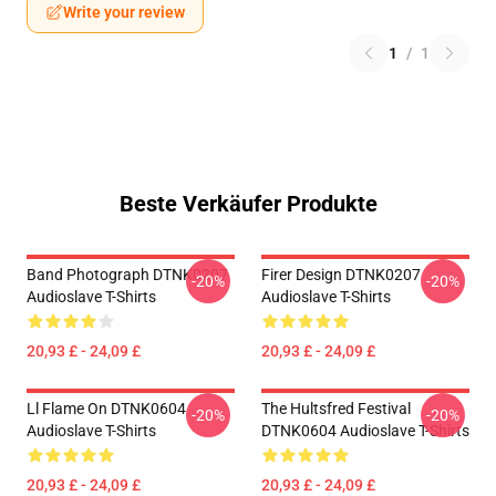
Write your review
1
/
1
Beste Verkäufer Produkte
Band Photograph DTNK0207
Firer Design DTNK0207
-20%
-20%
Audioslave T-Shirts
Audioslave T-Shirts
20,93 £ - 24,09 £
20,93 £ - 24,09 £
Ll Flame On DTNK0604
The Hultsfred Festival
-20%
-20%
Audioslave T-Shirts
DTNK0604 Audioslave T-Shirts
20,93 £ - 24,09 £
20,93 £ - 24,09 £