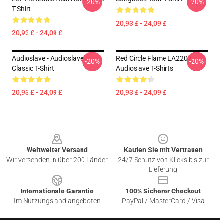
-20%
-20%
T-Shirt
20,93 £ - 24,09 £
20,93 £ - 24,09 £
Audioslave - Audioslave
Red Circle Flame LA2207
-20%
-20%
Classic T-Shirt
Audioslave T-Shirts
20,93 £ - 24,09 £
20,93 £ - 24,09 £
Footer
Weltweiter Versand
Kaufen Sie mit Vertrauen
Wir versenden in über 200 Länder
24/7 Schutz von Klicks bis zur
Lieferung
Internationale Garantie
100% Sicherer Checkout
Im Nutzungsland angeboten
PayPal / MasterCard / Visa