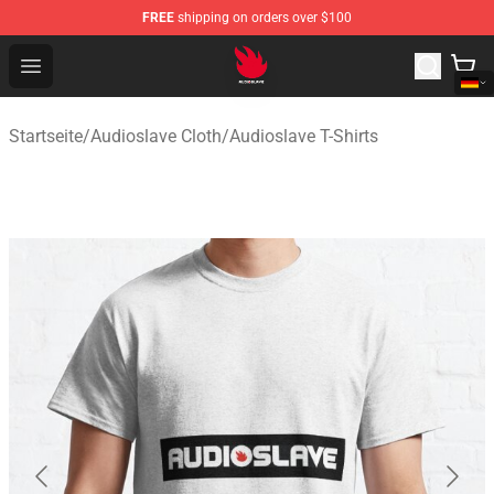
FREE
shipping on orders over $100
Audioslave Store - Official Audioslave Merchandise Shop
Open menu
Startseite
/
Audioslave Cloth
/
Audioslave T-Shirts