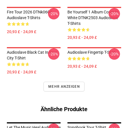
Fire Tour 2026 DTNk0604
Be Yourself 1 Album Cover In
-20%
-20%
Audioslave T-Shirts
White DTNK2503 Audioslave
T-Shirts
20,93 £ - 24,09 £
20,93 £ - 24,09 £
Audioslave Black Cat In Your
Audioslave Fingertip T-Shirt
-20%
-20%
City T-Shirt
20,93 £ - 24,09 £
20,93 £ - 24,09 £
MEHR ANZEIGEN
Ähnliche Produkte
Let The Music Heal Audioslave
Songbook Tour T-Shirt