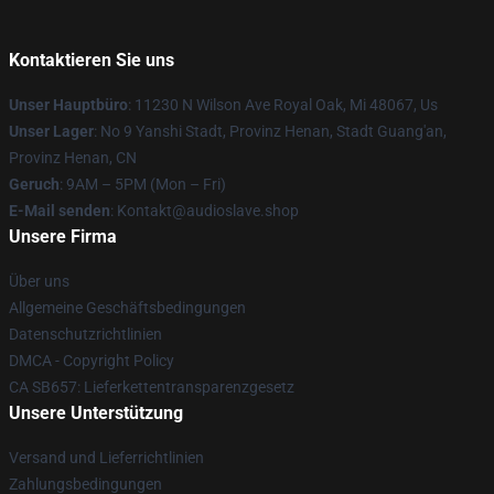
Kontaktieren Sie uns
Unser Hauptbüro
: 11230 N Wilson Ave Royal Oak, Mi 48067, Us
Unser Lager
: No 9 Yanshi Stadt, Provinz Henan, Stadt Guang'an,
Provinz Henan, CN
Geruch
: 9AM – 5PM (Mon – Fri)
E-Mail senden
: Kontakt@audioslave.shop
Unsere Firma
Über uns
Allgemeine Geschäftsbedingungen
Datenschutzrichtlinien
DMCA - Copyright Policy
CA SB657: Lieferkettentransparenzgesetz
Unsere Unterstützung
Versand und Lieferrichtlinien
Zahlungsbedingungen