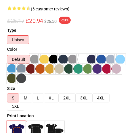
(6 customer reviews)
£26.17
£20.94
-20%
$26.50
Type
Unisex
Color
Default
Size
S
M
L
XL
2XL
3XL
4XL
5XL
Print Location